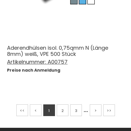
Aderendhülsen isol. 0,75qmm N (Länge
8mm) weiß, VPE 500 Stück
Artikelnummer:
A00757
Preise nach Anmeldung
...
<<
<
1
2
3
>
>>