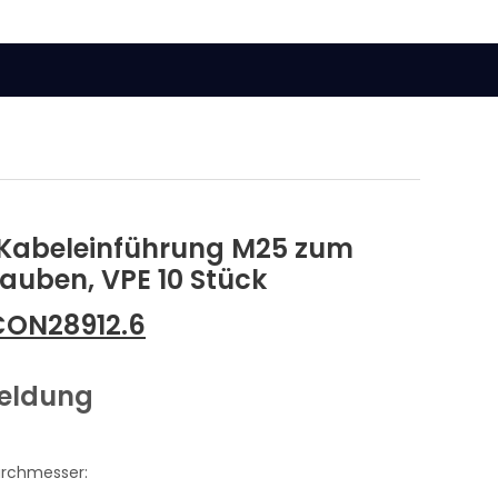
Kabeleinführung M25 zum
auben, VPE 10 Stück
CON28912.6
meldung
urchmesser: