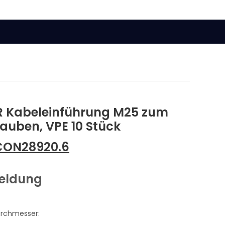
R Kabeleinführung M25 zum
auben, VPE 10 Stück
CON28920.6
meldung
urchmesser: