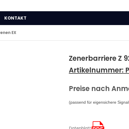
KONTAKT
renen EX
Zenerbarriere Z 
Artikelnummer:
Preise nach An
(passend f
ür eigensichere Signa
Datenblatt