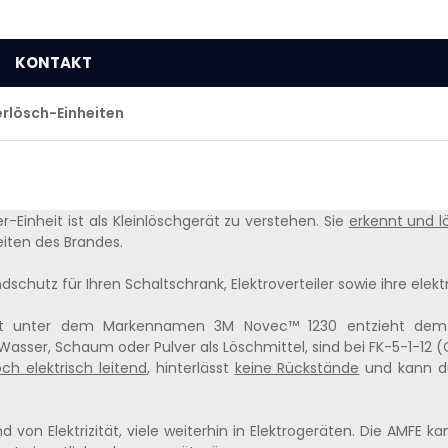
KONTAKT
rlösch-Einheiten
Einheit ist als Kleinlöschgerät zu verstehen. Sie
erkennt und l
iten des Brandes.
dschutz für Ihren Schaltschrank, Elektroverteiler sowie ihre elek
annt unter dem Markennamen
3M Novec™ 1230
entzieht dem
asser, Schaum oder Pulver als Löschmittel, sind bei FK-5-1-12
ch elektrisch leitend
, hinterlässt
keine Rückstände
und kann du
 von Elektrizität, viele weiterhin in Elektrogeräten. Die AMFE ka