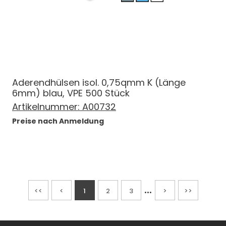
Aderendhülsen isol. 0,75qmm K (Länge
6mm) blau, VPE 500 Stück
Artikelnummer:
A00732
Preise nach Anmeldung
...
<<
<
1
2
3
>
>>