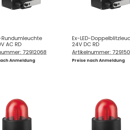
D-Rundumleuchte
Ex-LED-Doppelblitzleu
0V AC RD
24V DC RD
lnummer:
72912068
Artikelnummer:
72915
 nach Anmeldung
Preise nach Anmeldung