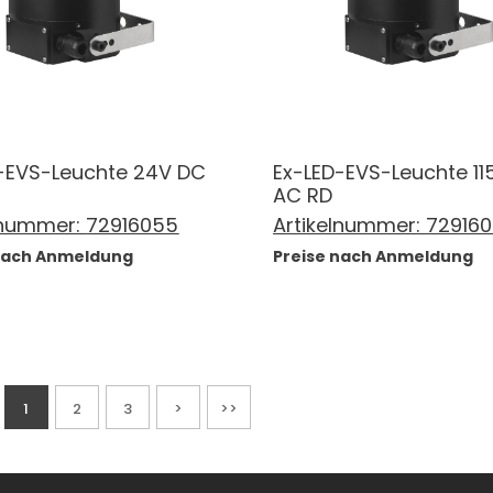
-EVS-Leuchte 24V DC
Ex-LED-EVS-Leuchte 1
AC RD
lnummer:
72916055
Artikelnummer:
72916
 nach Anmeldung
Preise nach Anmeldung
1
2
3
>
>>