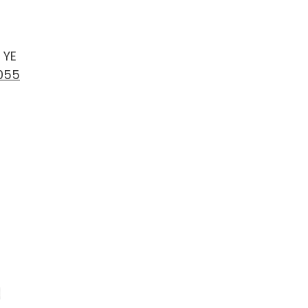
 YE
055